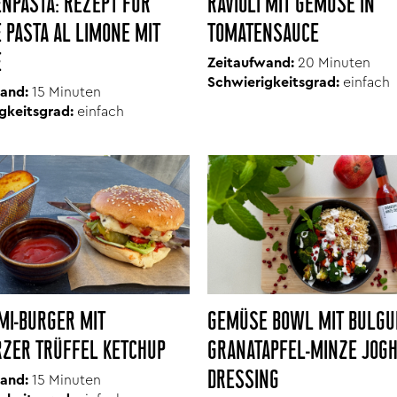
ENPASTA: REZEPT FÜR
RAVIOLI MIT GEMÜSE IN
 PASTA AL LIMONE MIT
TOMATENSAUCE
E
Zeitaufwand:
20 Minuten
Schwierigkeitsgrad:
einfach
and:
15 Minuten
gkeitsgrad:
einfach
GEMÜSE BOWL MIT BULGU
MI-BURGER MIT
GRANATAPFEL-MINZE JOG
ZER TRÜFFEL KETCHUP
DRESSING
and:
15 Minuten