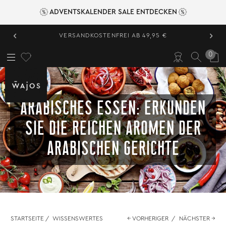
ADVENTSKALENDER SALE ENTDECKEN
‹
›
VERSANDKOSTENFREI AB 49,95 €
0
ARABISCHES ESSEN: ERKUNDEN
SIE DIE REICHEN AROMEN DER
ARABISCHEN GERICHTE
STARTSEITE
/
WISSENSWERTES
← VORHERIGER
/
NÄCHSTER →