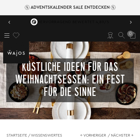
ADVENTSKALENDER SALE ENTDECKEN
‹
›
VERSANDKOSTENFREI AB 49,95 €
0
KÖSTLICHE IDEEN FÜR DAS
WEIHNACHTSESSEN: EIN FEST
FÜR DIE SINNE
STARTSEITE
/
WISSENSWERTES
← VORHERIGER
/
NÄCHSTER →