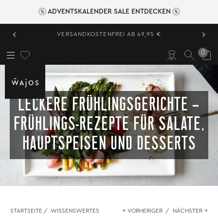
ADVENTSKALENDER SALE ENTDECKEN
‹
›
VERSANDKOSTENFREI AB 49,95 €
0
LECKERE FRÜHLINGSGERICHTE –
FRÜHLINGS-REZEPTE FÜR SALATE,
HAUPTSPEISEN UND DESSERTS
STARTSEITE
/
WISSENSWERTES
← VORHERIGER
/
NÄCHSTER →